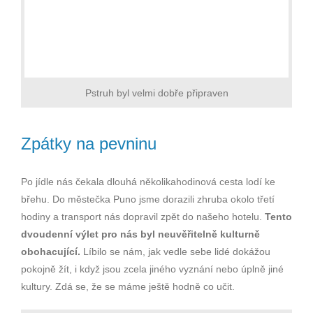
Pstruh byl velmi dobře připraven
Zpátky na pevninu
Po jídle nás čekala dlouhá několikahodinová cesta lodí ke
břehu. Do městečka Puno jsme dorazili zhruba okolo třetí
hodiny a transport nás dopravil zpět do našeho hotelu.
Tento
dvoudenní výlet pro nás byl neuvěřitelně kulturně
obohacující.
Líbilo se nám, jak vedle sebe lidé dokážou
pokojně žít, i když jsou zcela jiného vyznání nebo úplně jiné
kultury. Zdá se, že se máme ještě hodně co učit.