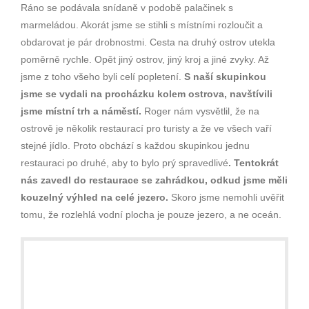
Ráno se podávala snídaně v podobě palačinek s
marmeládou. Akorát jsme se stihli s místními rozloučit a
obdarovat je pár drobnostmi. Cesta na druhý ostrov utekla
poměrně rychle. Opět jiný ostrov, jiný kroj a jiné zvyky. Až
jsme z toho všeho byli celí popletení.
S naší skupinkou
jsme se vydali na procházku kolem ostrova, navštívili
jsme místní trh a náměstí.
Roger nám vysvětlil, že na
ostrově je několik restaurací pro turisty a že ve všech vaří
stejné jídlo. Proto obchází s každou skupinkou jednu
restauraci po druhé, aby to bylo prý spravedlivé
. Tentokrát
nás zavedl do restaurace se zahrádkou, odkud jsme měli
kouzelný výhled na celé jezero.
Skoro jsme nemohli uvěřit
tomu, že rozlehlá vodní plocha je pouze jezero, a ne oceán.