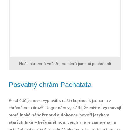
Naše skromná večeře, na které jsme si pochutnali
Posvátný chrám Pachatata
Po obědě jsme se vypravili s naší skupinou k jednomu z
chrámů na ostrově. Roger nám vysvětlil, že
místní vyznávají
staré Incké náboženství a dokonce hovoří jazykem
starých Inků – kečuánštinou.
Jejich víra je zaměřená na
uctívání matky země a vody. Vzhledem k tomu, že ostrov má