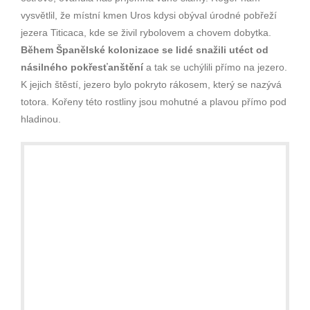
vysvětlil, že místní kmen Uros kdysi obýval úrodné pobřeží
jezera Titicaca, kde se živil rybolovem a chovem dobytka.
Během Španělské kolonizace se lidé snažili utéct od
násilného pokřesťanštění
a tak se uchýlili přímo na jezero.
K jejich štěstí, jezero bylo pokryto rákosem, který se nazývá
totora. Kořeny této rostliny jsou mohutné a plavou přímo pod
hladinou.