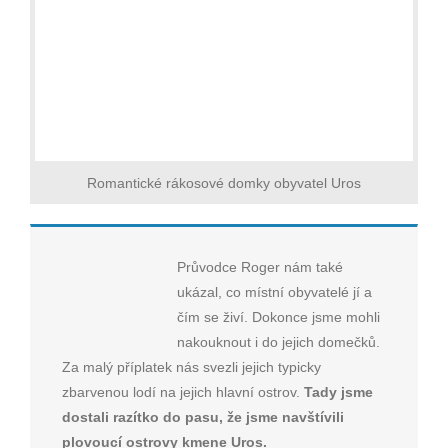
Romantické rákosové domky obyvatel Uros
Průvodce Roger nám také
ukázal, co místní obyvatelé jí a
čím se živí. Dokonce jsme mohli
nakouknout i do jejich domečků.
Za malý příplatek nás svezli jejich typicky
zbarvenou lodí na jejich hlavní ostrov.
Tady jsme
dostali razítko do pasu, že jsme navštívili
plovoucí ostrovy kmene Uros.