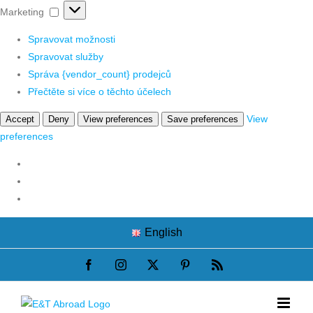
Marketing
Marketing
Spravovat možnosti
Spravovat služby
Správa {vendor_count} prodejců
Přečtěte si více o těchto účelech
View
Accept
Deny
View preferences
Save preferences
preferences
Skip
English
to
content
Facebook
Instagram
X
Pinterest
Rss