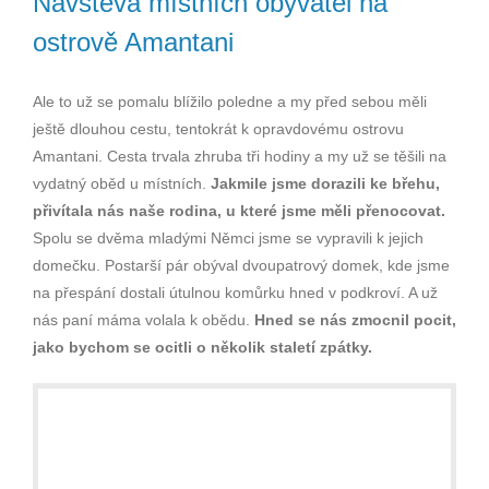
Návštěva místních obyvatel na
ostrově Amantani
Ale to už se pomalu blížilo poledne a my před sebou měli
ještě dlouhou cestu, tentokrát k opravdovému ostrovu
Amantani. Cesta trvala zhruba tři hodiny a my už se těšili na
vydatný oběd u místních.
Jakmile jsme dorazili ke břehu,
přivítala nás naše rodina, u které jsme měli přenocovat.
Spolu se dvěma mladými Němci jsme se vypravili k jejich
domečku. Postarší pár obýval dvoupatrový domek, kde jsme
na přespání dostali útulnou komůrku hned v podkroví. A už
nás paní máma volala k obědu.
Hned se nás zmocnil pocit,
jako bychom se ocitli o několik staletí zpátky.