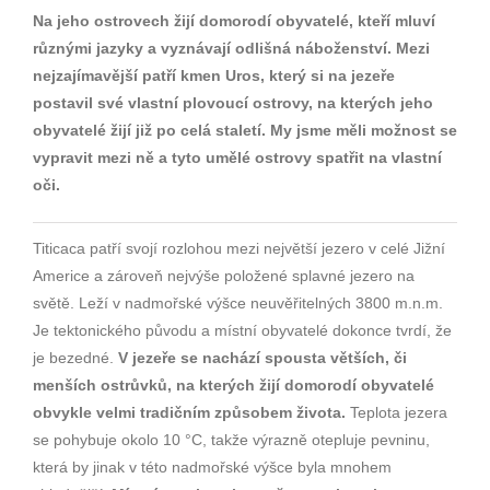
Na jeho ostrovech žijí domorodí obyvatelé, kteří mluví
různými jazyky a vyznávají odlišná náboženství. Mezi
nejzajímavější patří kmen Uros, který si na jezeře
postavil své vlastní plovoucí ostrovy, na kterých jeho
obyvatelé žijí již po celá staletí. My jsme měli možnost se
vypravit mezi ně a tyto umělé ostrovy spatřit na vlastní
oči.
Titicaca patří svojí rozlohou mezi největší jezero v celé Jižní
Americe a zároveň nejvýše položené splavné jezero na
světě. Leží v nadmořské výšce neuvěřitelných 3800 m.n.m.
Je tektonického původu a místní obyvatelé dokonce tvrdí, že
je bezedné.
V jezeře se nachází spousta větších, či
menších ostrůvků, na kterých žijí domorodí obyvatelé
obvykle velmi tradičním způsobem života.
Teplota jezera
se pohybuje okolo 10 °C, takže výrazně otepluje pevninu,
která by jinak v této nadmořské výšce byla mnohem