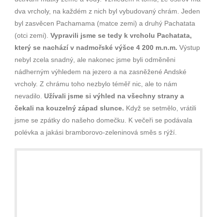
dva vrcholy, na každém z nich byl vybudovaný chrám. Jeden
byl zasvěcen Pachamama (matce zemi) a druhý Pachatata
(otci zemi).
Vypravili jsme se tedy k vrcholu Pachatata,
který se nachází v nadmořské výšce 4 200 m.n.m.
Výstup
nebyl zcela snadný, ale nakonec jsme byli odměněni
nádherným výhledem na jezero a na zasněžené Andské
vrcholy. Z chrámu toho nezbylo téměř nic, ale to nám
nevadilo.
Užívali jsme si výhled na všechny strany a
čekali na kouzelný západ slunce.
Když se setmělo, vrátili
jsme se zpátky do našeho domečku. K večeři se podávala
polévka a jakási bramborovo-zeleninová směs s rýží.