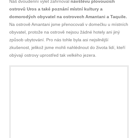
Náš dvoudenní výlet zahrnoval
návštěvu plovoucích
ostrovů Uros a také poznání místní kultury a
domorodých obyvatel na ostrovech Amantani a Taquile.
Na ostrově Amantani jsme přenocovali v domečku u místních
obyvatel, protože na ostrově nejsou žádné hotely ani jiný
způsob ubytování. Pro nás tohle byla asi nejsilnější
zkušenost, jelikož jsme mohli nahlédnout do života lidí, kteří
obývají ostrovy uprostřed tak velkého jezera.