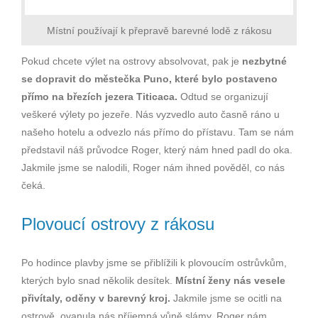
Místní používají k přepravě barevné lodě z rákosu
Pokud chcete výlet na ostrovy absolvovat, pak je
nezbytné
se dopravit do městečka Puno, které bylo postaveno
přímo na březích jezera Titicaca.
Odtud se organizují
veškeré výlety po jezeře. Nás vyzvedlo auto časně ráno u
našeho hotelu a odvezlo nás přímo do přístavu. Tam se nám
představil náš průvodce Roger, který nám hned padl do oka.
Jakmile jsme se nalodili, Roger nám ihned pověděl, co nás
čeká.
Plovoucí ostrovy z rákosu
Po hodince plavby jsme se přiblížili k plovoucím ostrůvkům,
kterých bylo snad několik desítek.
Místní ženy nás vesele
přivítaly, oděny v barevný kroj.
Jakmile jsme se ocitli na
ostrově, ovanula nás příjemná vůně slámy. Roger nám