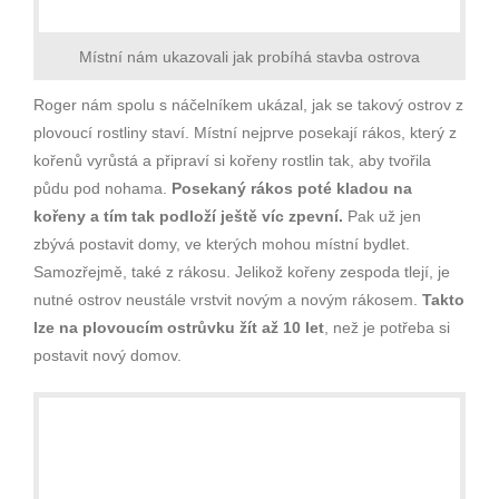
Místní nám ukazovali jak probíhá stavba ostrova
Roger nám spolu s náčelníkem ukázal, jak se takový ostrov z
plovoucí rostliny staví. Místní nejprve posekají rákos, který z
kořenů vyrůstá a připraví si kořeny rostlin tak, aby tvořila
půdu pod nohama.
Posekaný rákos poté kladou na
kořeny a tím tak podloží ještě víc zpevní.
Pak už jen
zbývá postavit domy, ve kterých mohou místní bydlet.
Samozřejmě, také z rákosu. Jelikož kořeny zespoda tlejí, je
nutné ostrov neustále vrstvit novým a novým rákosem.
Takto
lze na plovoucím ostrůvku žít až 10 let
, než je potřeba si
postavit nový domov.