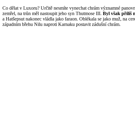
Co dělat v Luxoru? Určitě nesmíte vynechat chrám významné panovn
zemřel, na trůn měl nastoupit jeho syn Thutmose III.
Byl však příliš
a Hatšepsut nakonec vládla jako faraon. Oblékala se jako muž, na ce
západním břehu Nilu naproti Karnaku postavit zádušní chrám.