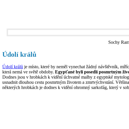
Sochy Rame
Údolí králů
Údolí králů
je místo, které by neměl vynechat žádný návštěvník, míříc
která nemá ve světě obdoby.
Egypťané byli posedlí posmrtným živo
Dodnes jsou v hrobkách k vidění úchvatné malby z egyptské mytologi
usnadnit dlouhou cestu posmrtným životem a zmrtvýchvstání. Většina
některých hrobkách je dodnes k vidění ohromný sarkofág, který v s