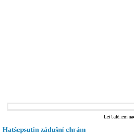
Let balónem nad
Hatšepsutin zádušní chrám