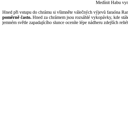
Medínit Habu vyni
Hned při vstupu do chrámu si všimněte válečných výjevů faraóna Rames
poměrně často.
Hned za chrámem jsou rozsáhlé vykopávky, kde stále 
jemném světle zapadajícího slunce oceníte lépe nádheru zdejších relié