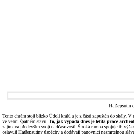
Hatšepsutin 
Tento chrám stojí blízko Údolí králů a je z části zapuštěn do skály. 
ve velmi špatném stavu.
To, jak vypadá dnes je letitá práce archeol
zajímavá především svojí nadčasovostí. Široká rampa spojuje tři výšk
oslavují Hatšepsutiny úspěchy a dodávají panovnici nesmrtelnou sláv