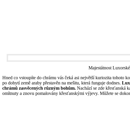
Majestátnost Luxorské
Hned co vstoupíte do chrámu vás čeká asi největší kuriozita tohoto ko
po dobytí země araby přestavěn na mešitu, která funguje dodnes.
Lux
chrámů zasvěcených různým bohům.
Nachází se zde křesťanská ka
omítnuty a znovu pomalovány křesťanskými výjevy. Můžete se dokonce 