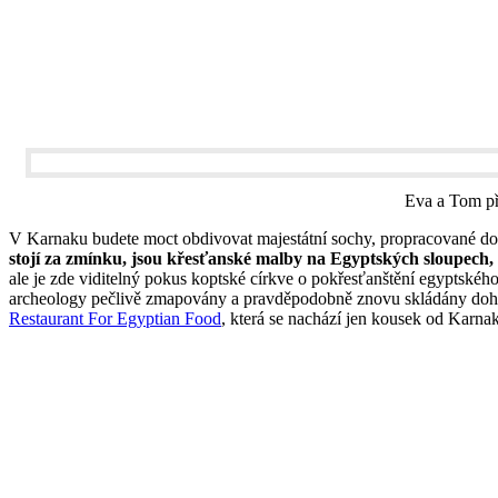
Eva a Tom p
V Karnaku budete moct obdivovat majestátní sochy, propracované do t
stojí za zmínku, jsou křesťanské malby na Egyptských sloupech, 
ale je zde viditelný pokus koptské církve o pokřesťanštění egyptské
archeology pečlivě zmapovány a pravděpodobně znovu skládány dohr
Restaurant For Egyptian Food
, která se nachází jen kousek od Karna