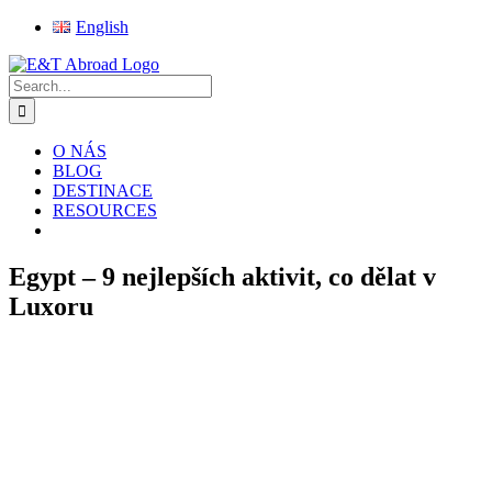
Skip
English
to
Facebook
Instagram
X
Pinterest
Rss
content
Search
for:
O NÁS
BLOG
DESTINACE
RESOURCES
Egypt – 9 nejlepších aktivit, co dělat v
Luxoru