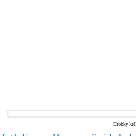
Hrobky král