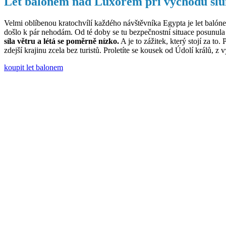
Let balónem nad Luxorem při východu sl
Velmi oblíbenou kratochvílí každého návštěvníka Egypta je let balón
došlo k pár nehodám. Od té doby se tu bezpečnostní situace posunula 
síla větru a létá se poměrně nízko.
A je to zážitek, který stojí za t
zdejší krajinu zcela bez turistů. Proletíte se kousek od Údolí králů,
koupit let balonem