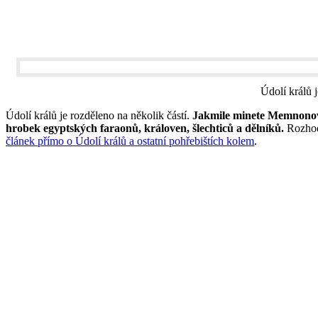
Údolí králů 
Údolí králů je rozděleno na několik částí.
Jakmile minete Memnonovy 
hrobek egyptských faraonů, královen, šlechticů a dělníků.
Rozhodn
článek přímo o Údolí králů a ostatní pohřebištích kolem
.