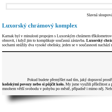
Slavná sloupová 
Luxorský chrámový komplex
Karnak byl v minulosti propojen s Luxorským chrámem tříkilometrovou 
obnovit, i když jim to komplikuje současná zástavba.
Luxorský chrám
sochami strážily dva vysoké obelisky, jeden se v současnosti nachází
Pokud budete přemýšlet nad tím, jaký dopravní prost
koňskými povozy nebo si půjčit kolo.
My jsme využili příležitost a
mnohem větší svobodu v pohybu po městě, případně i mimo něj. Neboj