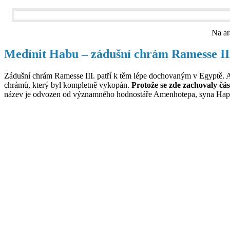
Na ar
Medínit Habu – zádušní chrám Ramesse II
Zádušní chrám Ramesse III. patří k těm lépe dochovaným v Egyptě. A
chrámů, který byl kompletně vykopán.
Protože se zde zachovaly čás
název je odvozen od významného hodnostáře Amenhotepa, syna Hapiho,