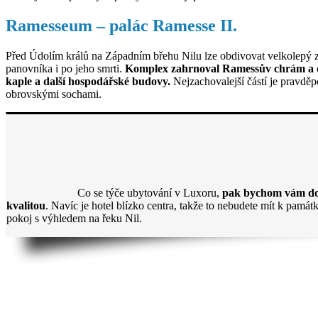
Ramesseum – palác Ramesse II.
Před Údolím králů na Západním břehu Nilu lze obdivovat velkolepý z
panovníka i po jeho smrti.
Komplex zahrnoval Ramessův chrám a dal
kaple a další hospodářské budovy.
Nejzachovalejší částí je pravděp
obrovskými sochami.
Co se týče ubytování v Luxoru,
pak bychom vám dop
kvalitou
. Navíc je hotel blízko centra, takže to nebudete mít k pamá
pokoj s výhledem na řeku Nil.