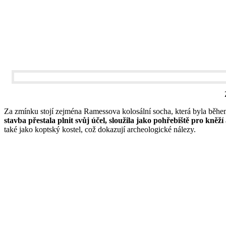
Za zmínku stojí zejména Ramessova kolosální socha, která byla běhe
stavba přestala plnit svůj účel, sloužila jako pohřebiště pro kně
také jako koptský kostel, což dokazují archeologické nálezy.