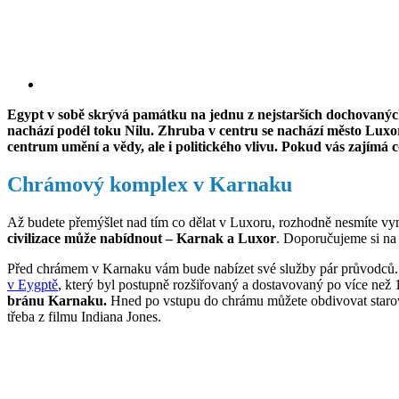
Egypt v sobě skrývá památku na jednu z nejstarších dochovaných c
nachází podél toku Nilu. Zhruba v centru se nachází město Luxo
centrum umění a vědy, ale i politického vlivu. Pokud vás zajímá c
Chrámový komplex v Karnaku
Až budete přemýšlet nad tím co dělat v Luxoru, rozhodně nesmíte vyne
civilizace může nabídnout – Karnak a Luxor
. Doporučujeme si na 
Před chrámem v Karnaku vám bude nabízet své služby pár průvodců. 
v Eygptě
, který byl postupně rozšiřovaný a dostavovaný po více než 
bránu Karnaku.
Hned po vstupu do chrámu můžete obdivovat starově
třeba z filmu Indiana Jones.