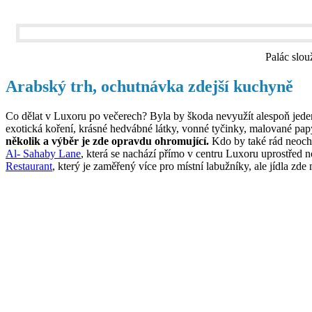
Palác slou
Arabský trh, ochutnávka zdejší kuchyně
Co dělat v Luxoru po večerech? Byla by škoda nevyužít alespoň jeden 
exotická koření, krásné hedvábné látky, vonné tyčinky, malované pa
několik a výběr je zde opravdu ohromující.
Kdo by také rád neochu
Al- Sahaby Lane
, která se nachází přímo v centru Luxoru uprostřed 
Restaurant
, který je zaměřený více pro místní labužníky, ale jídla zde