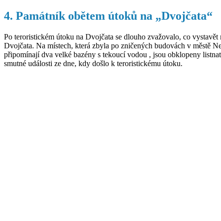
4. Památník obětem útoků na „Dvojčata“
Po teroristickém útoku na Dvojčata se dlouho zvažovalo, co vystavě
Dvojčata. Na místech, která zbyla po zničených budovách v městě N
připomínají dva velké bazény s tekoucí vodou , jsou obklopeny list
smutné události ze dne, kdy došlo k teroristickému útoku.