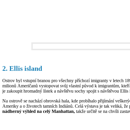
2. Ellis island
Ostrov byl vstupní branou pro všechny příchozí imigranty v letech 
milionů Američanů vystopovat svůj vlastní původ k imigrantům, kteří 
je zakoupit hromadný lístek a návštěvu sochy spojit s návštěvou Ellis 
Na ostrově se nachází obrovská hala, kde probíhalo přijímání veškerý
Ameriky a o životech tamních Indiánů. Celá výstava je tak veliká, že pr
nádherný výhled na celý Manhattan,
takže určitě se na chvíli zasta