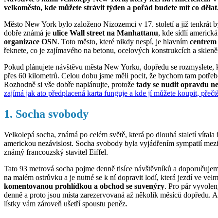
velkoměsto, kde můžete strávit týden a pořád budete mít co děla
Město New York bylo založeno Nizozemci v 17. století a již tenkrát
dobře známá je
ulice Wall street na Manhattanu
, kde sídlí americk
organizace OSN
. Toto město, které nikdy nespí, je hlavním
centrem m
řeknete, co je zajímavého na betonu, ocelových konstrukcích a sklen
Pokud plánujete návštěvu města New Yorku, dopředu se rozmyslete, k
přes 60 kilometrů. Celou dobu jsme měli pocit, že bychom tam potřebo
Rozhodně si vše dobře naplánujte, protože
tady se nudit opravdu n
zajímá jak ato předplacená karta funguje a kde jí můžete koupit, přečt
1. Socha svobody
Velkolepá socha, známá po celém světě, která po dlouhá staletí vítala
americkou nezávislost. Socha svobody byla vyjádřením sympatií mezi
známý francouzský stavitel Eiffel.
Tato 93 metrová socha pojme denně tisíce návštěvníků a doporučuje
na malém ostrůvku a je nutné se k ní dopravit lodí, která jezdí ve ve
komentovanou prohlídkou a obchod se suvenýry
. Pro pár vyvole
denně a proto jsou místa zarezervovaná až několik měsíců dopředu. Al
lístky vám zároveň ušetří spoustu peněz.