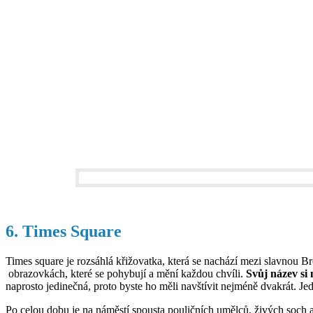
6. Times Square
Times square je rozsáhlá křižovatka, která se nachází mezi slavnou
obrazovkách, které se pohybují a mění každou chvíli.
Svůj název si
naprosto jedinečná, proto byste ho měli navštívit nejméně dvakrát. Je
Po celou dobu je na náměstí spousta pouličních umělců, živých soch a