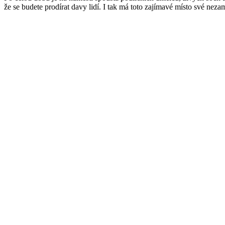
že se budete prodírat davy lidí. I tak má toto zajímavé místo své neza