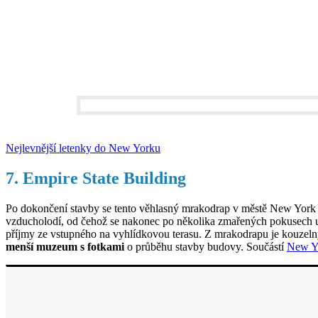
Nejlevnější letenky do New Yorku
7. Empire State Building
Po dokončení stavby se tento věhlasný mrakodrap v městě New York 
vzducholodí, od čehož se nakonec po několika zmařených pokusech u
příjmy ze vstupného na vyhlídkovou terasu. Z mrakodrapu je kouzelný
menší muzeum s fotkami
o průběhu stavby budovy. Součástí
New Y