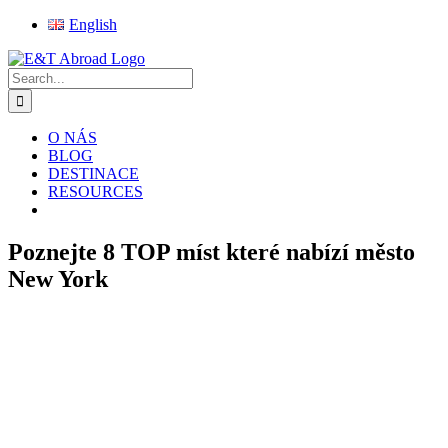
Skip
English
to
Facebook
Instagram
X
Pinterest
Rss
content
Search
for:
O NÁS
BLOG
DESTINACE
RESOURCES
Poznejte 8 TOP míst které nabízí město
New York