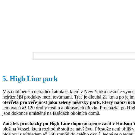
5. High Line park
Mezi oblíbené a netradiční atrakce, které v New Yorku nesmíte vynec
nejrůznější produkty mezi továrnami. Trať je dlouhá 21 km a po jejím u
otevřela pro veřejnost jako zelený městský park, který nabízí 
lemovaná až 120 druhy rostlin a okrasných dřevin. Procházka po High L
jsou dokonce umístěné na fasádách okolních domů.
Začátek procházky po High Line doporučujeme začít v Hudson 
plošina Vessel, která rozhodně stojí za návštěvu. Přestože není příl
plošinou s výhledem až 360 stupňů do celého okolí. Jedná se o jednu