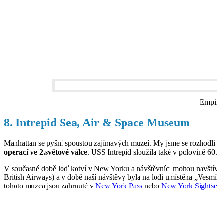
Empir
8. Intrepid Sea, Air & Space Museum
Manhattan se pyšní spoustou zajímavých muzeí. My jsme se rozhodli n
operací ve 2.světové válce
. USS Intrepid sloužila také v polovině 60
V současné době loď kotví v New Yorku a návštěvníci mohou navštívit
British Airways) a v době naší návštěvy byla na lodi umístěna „Vesm
tohoto muzea jsou zahrnuté v
New York Pass
nebo
New York Sightse