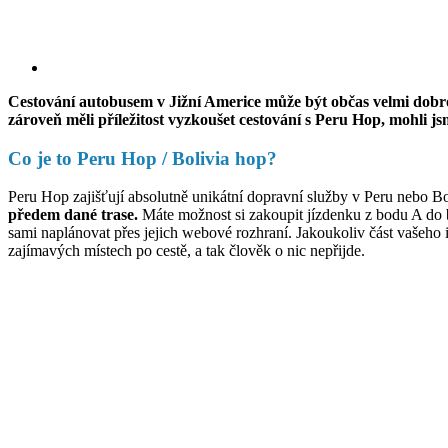
Cestování autobusem v Jižní Americe může být občas velmi dobrod
zároveň měli příležitost vyzkoušet cestování s Peru Hop, mohli j
Co je to Peru Hop / Bolivia hop?
Peru Hop zajišťují absolutně unikátní dopravní služby v Peru nebo B
předem dané trase.
Máte možnost si zakoupit jízdenku z bodu A do b
sami naplánovat přes jejich webové rozhraní. Jakoukoliv část vašeho 
zajímavých místech po cestě, a tak člověk o nic nepřijde.