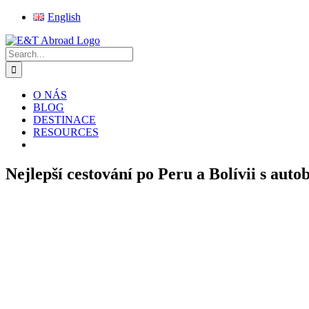
Skip
English
to
Facebook
Instagram
X
Pinterest
Rss
content
Search
for:
O NÁS
BLOG
DESTINACE
RESOURCES
Nejlepší cestování po Peru a Bolívii s aut