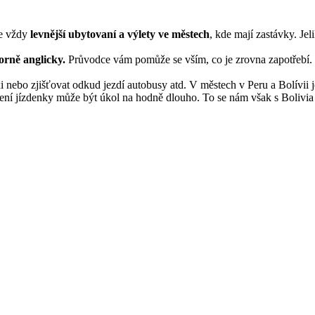
e vždy
levnější ubytovaní a výlety ve městech
, kde mají zastávky. Je
orně anglicky.
Průvodce vám pomůže se vším, co je zrovna zapotřebí. Z
i nebo zjišťovat odkud jezdí autobusy atd. V městech v Peru a Bolívii je
pení jízdenky může být úkol na hodně dlouho. To se nám však s Bolivi