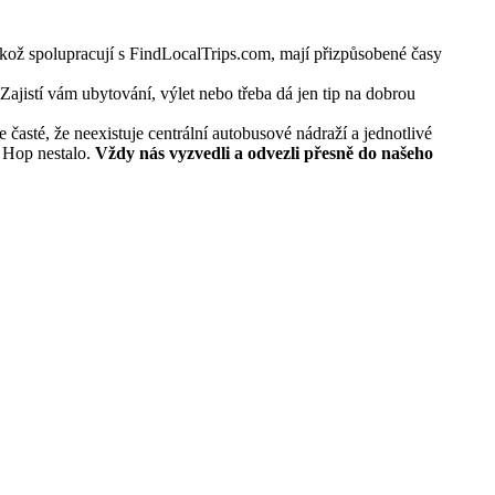
likož spolupracují s FindLocalTrips.com, mají přizpůsobené časy
ajistí vám ubytování, výlet nebo třeba dá jen tip na dobrou
 časté, že neexistuje centrální autobusové nádraží a jednotlivé
a Hop nestalo.
Vždy nás vyzvedli a odvezli přesně do našeho