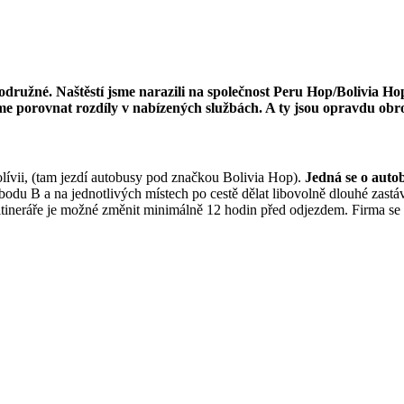
ružné. Naštěstí jsme narazili na společnost Peru Hop/Bolivia Hop.
sme porovnat rozdíly v nabízených službách. A ty jsou opravdu obr
olívii, (tam jezdí autobusy pod značkou Bolivia Hop).
Jedná se o autob
odu B a na jednotlivých místech po cestě dělat libovolně dlouhé zastá
itineráře je možné změnit minimálně 12 hodin před odjezdem. Firma se 